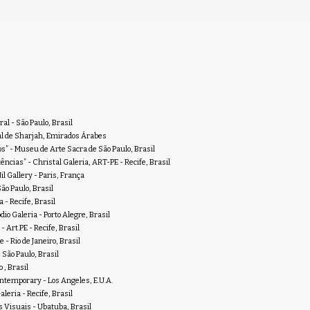
al - São Paulo, Brasil
al de Sharjah, Emirados Árabes
” - Museu de Arte Sacra de São Paulo, Brasil
ncias” - Christal Galeria, ART-PE - Recife, Brasil
l Gallery - Paris, França
o Paulo, Brasil
 - Recife, Brasil
io Galeria - Porto Alegre, Brasil
 Art.PE - Recife, Brasil
- Rio de Janeiro, Brasil
 São Paulo, Brasil
 , Brasil
ntemporary - Los Angeles, E.U.A.
leria - Recife, Brasil
 Visuais - Ubatuba, Brasil