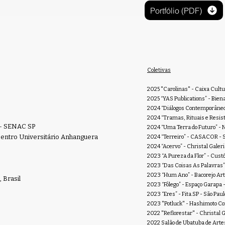
Portfólio (PDF)
Coletivas
2025 "Carolinas" - Caixa Cultur
2025 “YAS Publications” - Bien
2024 “Diálogos Contemporâneos
2024 “Tramas, Rituais e Resistê
 - SENAC SP
2024 “Uma Terra do Futuro” - Ni
entro Universitário Anhanguera
2024 “Terreiro” - CASACOR - Sã
2024 “Acervo” - Christal Galeria
2023 “A Pureza da Flor” - Custód
2023 “Das Coisas As Palavras” -
2023 “Hum Ano” - Bacorejo Arte 
 Brasil
2023 “Fôlego” - Espaço Garapa -
2023 “Eres” - Fita.SP - São Paulo
2023 "Potluck" - Hashimoto Co
2022 "Reflorestar" - Christal Ga
2022 Salão de Ubatuba de Artes